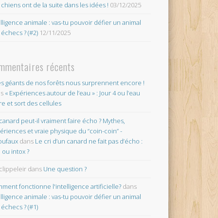
 chiens ont de la suite dans les idées !
03/12/2025
elligence animale : vas-tu pouvoir défier un animal
 échecs ? (#2)
12/11/2025
mmentaires récents
es géants de nos forêts nous surprennent encore !
ns
« Expériences autour de l’eau » : Jour 4 ou l’eau
re et sort des cellules
canard peut-il vraiment faire écho ? Mythes,
ériences et vraie physique du “coin-coin” -
oufaux
dans
Le cri d’un canard ne fait pas d’écho :
o ou intox ?
clippeleir
dans
Une question ?
ment fonctionne l'intelligence artificielle?
dans
elligence animale : vas-tu pouvoir défier un animal
 échecs ? (#1)