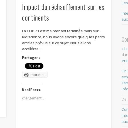
Les
Impact du réchauffement sur les
Int
continents
aux
t
La COP 21 est maintenant terminée mais sur
Kidiscience, nous avons encore quelques petits
Co
articles prévus sur ce sujet. Nous allons
» L
accélérer …
da
Partager :
ent
Un 
Imprimer
exp
Tat
inf
WordPress:
chargement…
De 
Com
Int
aux