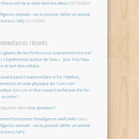
 chiens ont de la suite dans les idées !
03/12/2025
elligence animale : vas-tu pouvoir défier un animal
 échecs ? (#2)
12/11/2025
mmentaires récents
es géants de nos forêts nous surprennent encore !
ns
« Expériences autour de l’eau » : Jour 4 ou l’eau
re et sort des cellules
canard peut-il vraiment faire écho ? Mythes,
ériences et vraie physique du “coin-coin” -
oufaux
dans
Le cri d’un canard ne fait pas d’écho :
o ou intox ?
clippeleir
dans
Une question ?
ment fonctionne l'intelligence artificielle?
dans
elligence animale : vas-tu pouvoir défier un animal
 échecs ? (#1)