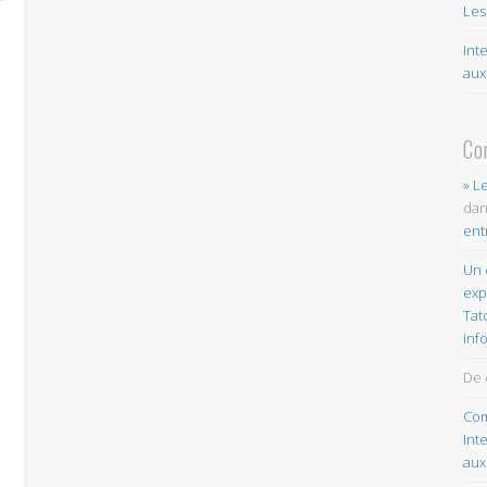
Les
Int
aux
Co
» L
da
ent
Un 
exp
Tat
inf
De 
Com
Int
aux