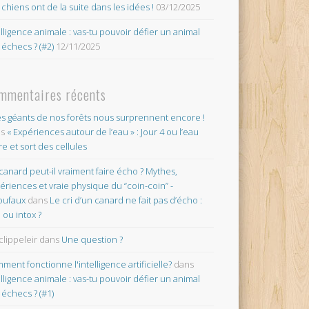
 chiens ont de la suite dans les idées !
03/12/2025
elligence animale : vas-tu pouvoir défier un animal
 échecs ? (#2)
12/11/2025
mmentaires récents
es géants de nos forêts nous surprennent encore !
ns
« Expériences autour de l’eau » : Jour 4 ou l’eau
re et sort des cellules
canard peut-il vraiment faire écho ? Mythes,
ériences et vraie physique du “coin-coin” -
oufaux
dans
Le cri d’un canard ne fait pas d’écho :
o ou intox ?
clippeleir
dans
Une question ?
ment fonctionne l'intelligence artificielle?
dans
elligence animale : vas-tu pouvoir défier un animal
 échecs ? (#1)