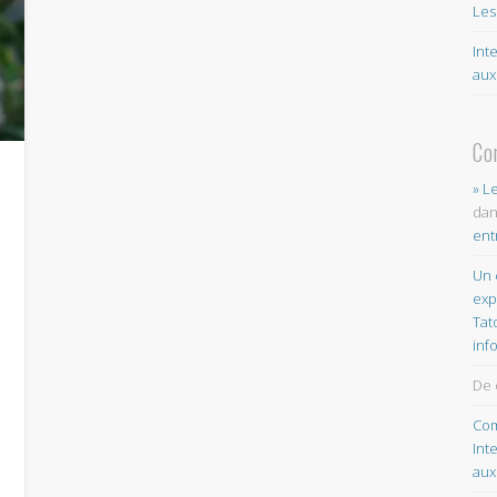
Les
Int
aux
Co
» L
da
ent
Un 
exp
Tat
inf
De 
Com
Int
aux