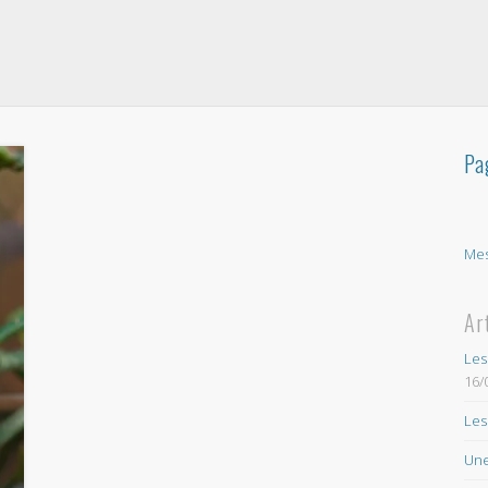
Pa
Mes
Ar
Les
16/
Les
Une