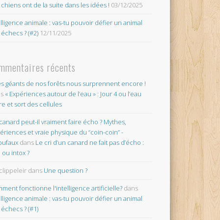
 chiens ont de la suite dans les idées !
03/12/2025
elligence animale : vas-tu pouvoir défier un animal
 échecs ? (#2)
12/11/2025
mmentaires récents
es géants de nos forêts nous surprennent encore !
ns
« Expériences autour de l’eau » : Jour 4 ou l’eau
re et sort des cellules
canard peut-il vraiment faire écho ? Mythes,
ériences et vraie physique du “coin-coin” -
oufaux
dans
Le cri d’un canard ne fait pas d’écho :
o ou intox ?
clippeleir
dans
Une question ?
ment fonctionne l'intelligence artificielle?
dans
elligence animale : vas-tu pouvoir défier un animal
 échecs ? (#1)