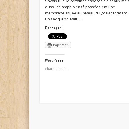
Savais-tu que certaines espèces d’oiseaux mai
aussi les amphibiens* possédaient une
membrane située au niveau du gosier formant
un sac qui pouvait …
Partager :
Imprimer
WordPress:
chargement…