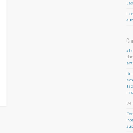
s
Les
Int
aux
Co
» L
da
ent
Un 
exp
Tat
inf
De 
Com
Int
aux