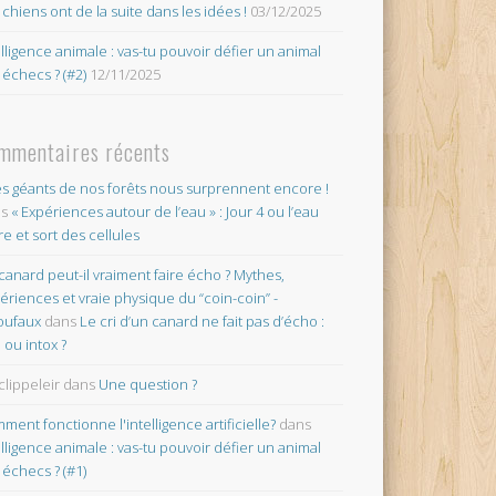
 chiens ont de la suite dans les idées !
03/12/2025
elligence animale : vas-tu pouvoir défier un animal
 échecs ? (#2)
12/11/2025
mmentaires récents
es géants de nos forêts nous surprennent encore !
ns
« Expériences autour de l’eau » : Jour 4 ou l’eau
re et sort des cellules
canard peut-il vraiment faire écho ? Mythes,
ériences et vraie physique du “coin-coin” -
oufaux
dans
Le cri d’un canard ne fait pas d’écho :
o ou intox ?
clippeleir
dans
Une question ?
ment fonctionne l'intelligence artificielle?
dans
elligence animale : vas-tu pouvoir défier un animal
 échecs ? (#1)