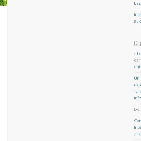
Les
Int
aux
Co
» L
da
ent
Un 
exp
Tat
inf
De 
Com
Int
aux