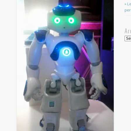
» L
per
Ar
Arc