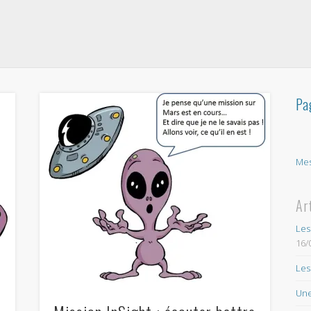
Pa
Mes
Ar
Les
16/
Les
Une