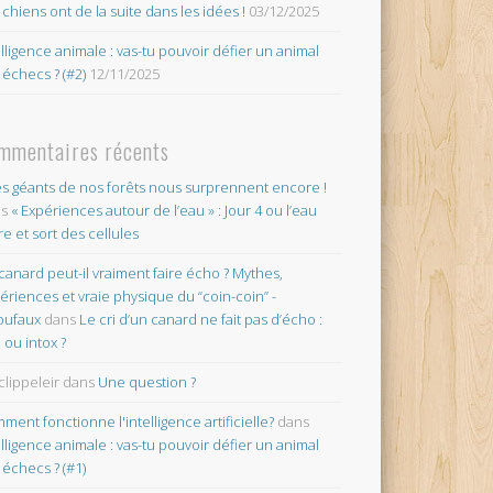
 chiens ont de la suite dans les idées !
03/12/2025
elligence animale : vas-tu pouvoir défier un animal
 échecs ? (#2)
12/11/2025
mmentaires récents
es géants de nos forêts nous surprennent encore !
ns
« Expériences autour de l’eau » : Jour 4 ou l’eau
re et sort des cellules
canard peut-il vraiment faire écho ? Mythes,
ériences et vraie physique du “coin-coin” -
oufaux
dans
Le cri d’un canard ne fait pas d’écho :
o ou intox ?
clippeleir
dans
Une question ?
ment fonctionne l'intelligence artificielle?
dans
elligence animale : vas-tu pouvoir défier un animal
 échecs ? (#1)