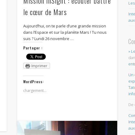
Mission InSight : écouter battre
Les
le cœur de Mars
Int
aux
Aujourd’hui, on te parle d’une grande mission
dans l’Espace et sur la planète Mars ! Tu nous
suis ? Lundi 26 novembre …
Co
Partager :
» L
da
ent
Imprimer
Un 
exp
WordPress:
Tat
chargement…
inf
De 
Com
Int
aux