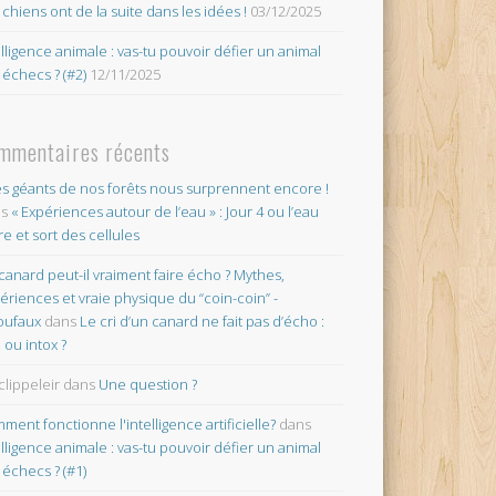
 chiens ont de la suite dans les idées !
03/12/2025
elligence animale : vas-tu pouvoir défier un animal
 échecs ? (#2)
12/11/2025
mmentaires récents
es géants de nos forêts nous surprennent encore !
ns
« Expériences autour de l’eau » : Jour 4 ou l’eau
re et sort des cellules
canard peut-il vraiment faire écho ? Mythes,
ériences et vraie physique du “coin-coin” -
oufaux
dans
Le cri d’un canard ne fait pas d’écho :
o ou intox ?
clippeleir
dans
Une question ?
ment fonctionne l'intelligence artificielle?
dans
elligence animale : vas-tu pouvoir défier un animal
 échecs ? (#1)