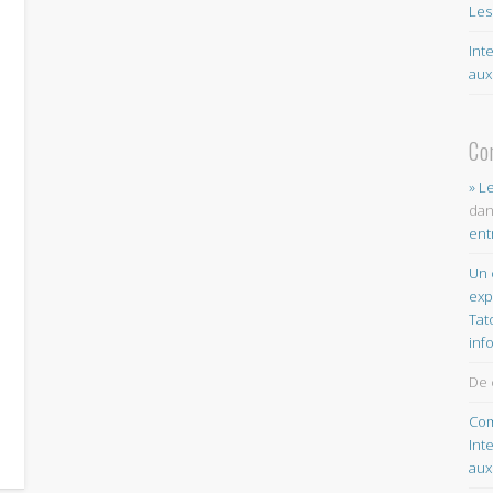
Les
Int
aux
Co
» L
da
ent
Un 
exp
Tat
inf
De 
Com
Int
aux