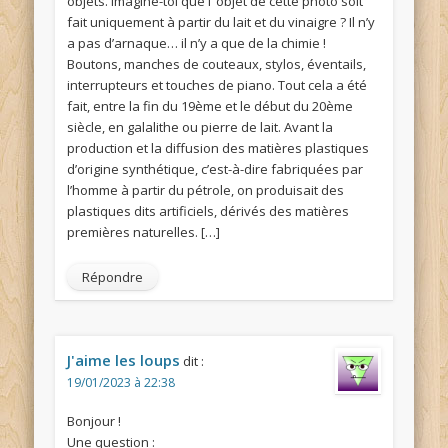
objets. Imagine-toi que l’ objet de cette photo soit
fait uniquement à partir du lait et du vinaigre ? Il n’y
a pas d’arnaque… il n’y a que de la chimie !
Boutons, manches de couteaux, stylos, éventails,
interrupteurs et touches de piano. Tout cela a été
fait, entre la fin du 19ème et le début du 20ème
siècle, en galalithe ou pierre de lait. Avant la
production et la diffusion des matières plastiques
d’origine synthétique, c’est-à-dire fabriquées par
l’homme à partir du pétrole, on produisait des
plastiques dits artificiels, dérivés des matières
premières naturelles. […]
Répondre
J'aime les loups
dit :
19/01/2023 à 22:38
Bonjour !
Une question :