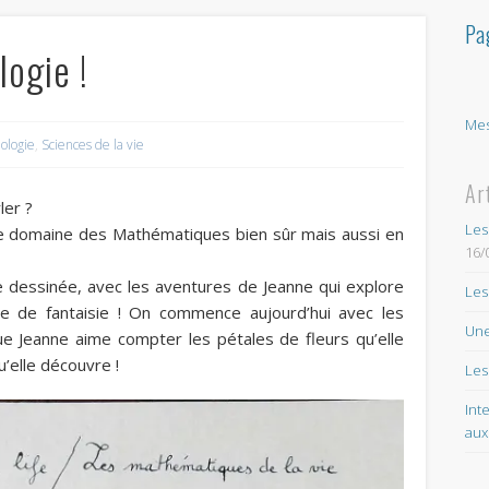
Pa
logie !
Mes
iologie
,
Sciences de la vie
Ar
ler ?
Les
 le domaine des Mathématiques bien sûr mais aussi en
16/
e dessinée, avec les aventures de Jeanne qui explore
Les
 de fantaisie ! On commence aujourd’hui avec les
Une
 que Jeanne aime compter les pétales de fleurs qu’elle
u’elle découvre !
Les
Int
aux