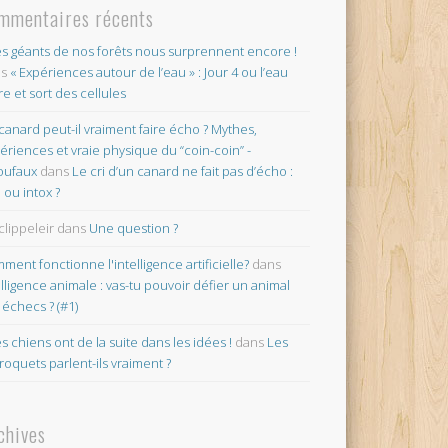
mmentaires récents
es géants de nos forêts nous surprennent encore !
ns
« Expériences autour de l’eau » : Jour 4 ou l’eau
re et sort des cellules
canard peut-il vraiment faire écho ? Mythes,
ériences et vraie physique du “coin-coin” -
oufaux
dans
Le cri d’un canard ne fait pas d’écho :
o ou intox ?
clippeleir
dans
Une question ?
ment fonctionne l'intelligence artificielle?
dans
elligence animale : vas-tu pouvoir défier un animal
 échecs ? (#1)
es chiens ont de la suite dans les idées !
dans
Les
roquets parlent-ils vraiment ?
chives