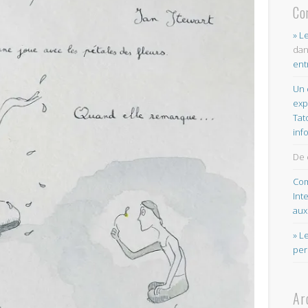
Co
» L
da
ent
Un 
exp
Tat
inf
De 
Com
Int
aux
» L
per
Ar