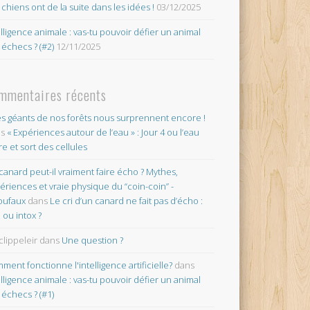
 chiens ont de la suite dans les idées !
03/12/2025
elligence animale : vas-tu pouvoir défier un animal
 échecs ? (#2)
12/11/2025
mmentaires récents
es géants de nos forêts nous surprennent encore !
ns
« Expériences autour de l’eau » : Jour 4 ou l’eau
re et sort des cellules
canard peut-il vraiment faire écho ? Mythes,
ériences et vraie physique du “coin-coin” -
oufaux
dans
Le cri d’un canard ne fait pas d’écho :
o ou intox ?
clippeleir
dans
Une question ?
ment fonctionne l'intelligence artificielle?
dans
elligence animale : vas-tu pouvoir défier un animal
 échecs ? (#1)