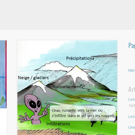
Pa
Mes
Ar
Les
16/
Les
Une