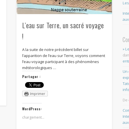
Les
Int
aux
L’eau sur Terre, un sacré voyage
!
Co
» L
A la suite de notre précédent billet sur
da
l’apparition de l’eau sur Terre, voyons comment
ent
l’eau voyage participant à des phénomènes
météorologiques …
Un 
Partager :
exp
Tat
inf
Imprimer
De 
WordPress:
Com
Int
chargement…
aux