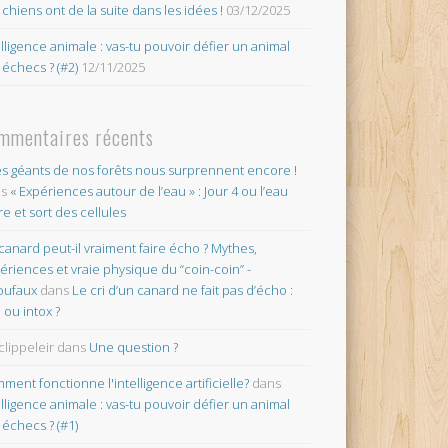
 chiens ont de la suite dans les idées !
03/12/2025
elligence animale : vas-tu pouvoir défier un animal
 échecs ? (#2)
12/11/2025
mmentaires récents
es géants de nos forêts nous surprennent encore !
ns
« Expériences autour de l’eau » : Jour 4 ou l’eau
re et sort des cellules
canard peut-il vraiment faire écho ? Mythes,
ériences et vraie physique du “coin-coin” -
oufaux
dans
Le cri d’un canard ne fait pas d’écho :
o ou intox ?
clippeleir
dans
Une question ?
ment fonctionne l'intelligence artificielle?
dans
elligence animale : vas-tu pouvoir défier un animal
 échecs ? (#1)