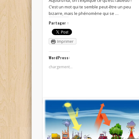
Aujourd’hui, on t’explique ce qu’est l’albédo !
C’est un mot qui te semble peut-être un peu
bizarre, mais le phénomène qui se …
Partager :
Imprimer
WordPress:
chargement…