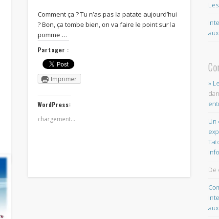
Les
Comment ça ? Tu n’as pas la patate aujourd’hui
Int
? Bon, ça tombe bien, on va faire le point sur la
aux
pomme …
Partager :
Co
Imprimer
» L
da
ent
WordPress:
chargement…
Un 
exp
Tat
inf
De 
Com
Int
aux