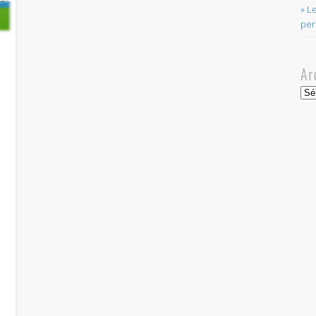
» L
per
Ar
Arc