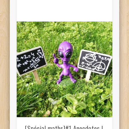
[Spécial maths]#1 Anecdotes !